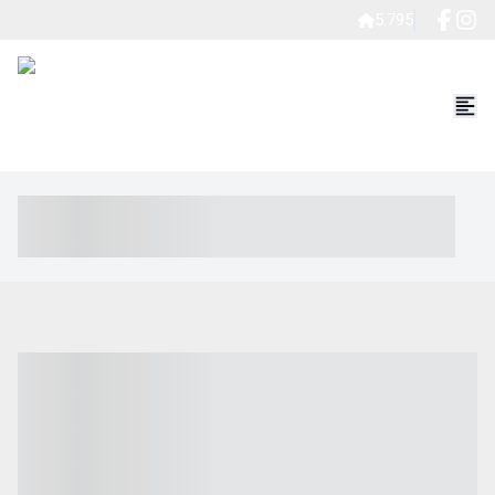
5.795
----- ----- -- ------ ---- ---- -- ----- ----- ----- --- ------