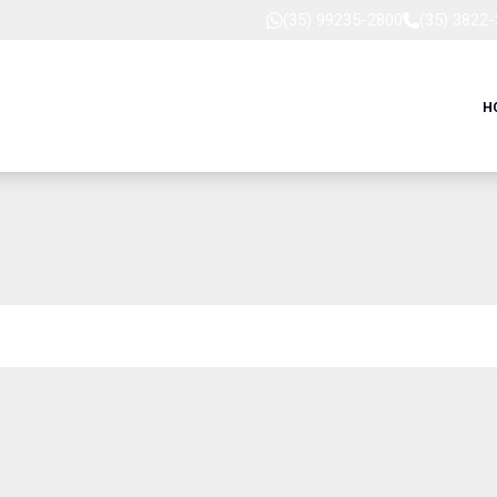
(35) 99235-2800
(35) 3822
H