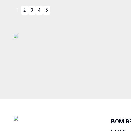
1
2
3
4
5
BOM BR