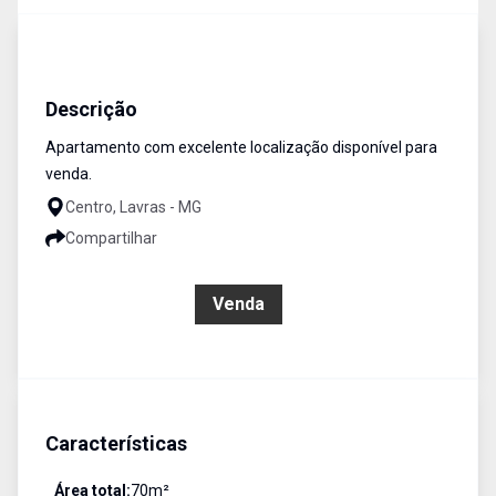
Apartamento
Venda
Cód:
357
Descrição
Apartamento com excelente localização disponível para
venda.
Centro, Lavras - MG
Compartilhar
R$ 500.000,00
Venda
Características
Área total:
70
m²