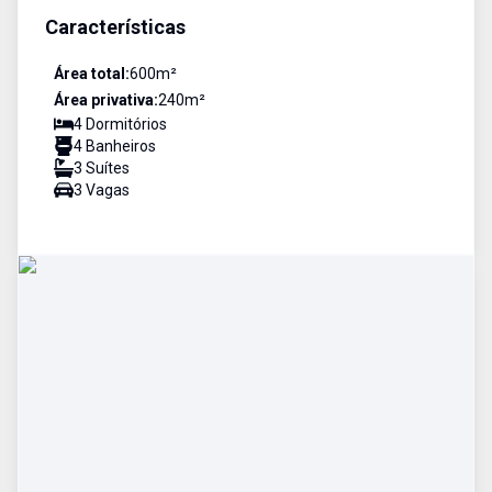
Características
Área total:
600
m²
Área privativa:
240
m²
4
Dormitório
s
4
Banheiro
s
3
Suíte
s
3
Vaga
s