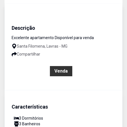
Apartamento
Venda
Cód:
397
Descrição
Excelente apartamento Disponível para venda
Santa Filomena, Lavras - MG
Compartilhar
R$ 850.000,00
Venda
Características
3
Dormitório
s
3
Banheiro
s