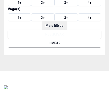
1
+
2
+
3
+
4
+
Vaga(s)
1
+
2
+
3
+
4
+
Mais filtros
PESQUISAR
LIMPAR