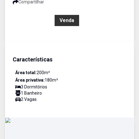
Compartilhar
R$ 280.000,00
Venda
Características
Área total:
200
m²
Área privativa:
180
m²
3
Dormitório
s
1
Banheiro
2
Vaga
s