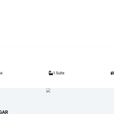
o
s
1
Suíte
GAR