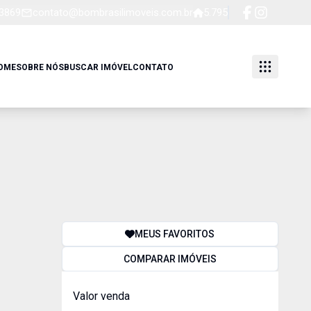
-3869
contato@bombrasilimoveis.com.br
5.795
OME
SOBRE NÓS
BUSCAR IMÓVEL
CONTATO
MEUS FAVORITOS
COMPARAR IMÓVEIS
Valor venda