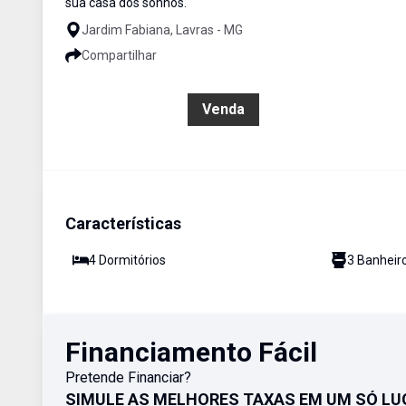
sua casa dos sonhos.
Jardim Fabiana, Lavras - MG
Compartilhar
R$ 790.000,00
Venda
Características
4
Dormitório
s
3
Banheir
Financiamento Fácil
Pretende Financiar?
SIMULE AS MELHORES TAXAS EM UM SÓ LU