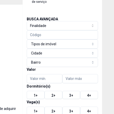
de serviço
BUSCA AVANÇADA
Finalidade
Tipos de imóvel
Cidade
Bairro
Valor
Dormitório(s)
1
+
2
+
3
+
4
+
Vaga(s)
e adquirir
1
+
2
+
3
+
4
+