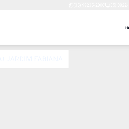
(35) 99235-2800
(35) 3822
H
RO JARDIM FABIANA