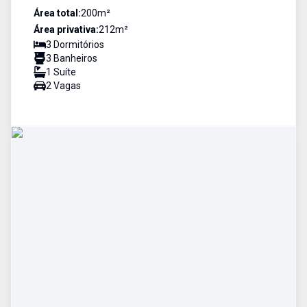
Área total:
200
m²
Área privativa:
212
m²
3
Dormitório
s
3
Banheiro
s
1
Suíte
2
Vaga
s