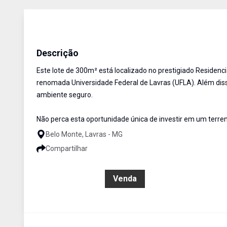
Terreno
Venda
Cód:
505
Descrição
Este lote de 300m² está localizado no prestigiado Residenci
renomada Universidade Federal de Lavras (UFLA). Além di
ambiente seguro.
Não perca esta oportunidade única de investir em um terren
Belo Monte, Lavras - MG
Compartilhar
R$ 120.000,00
Venda