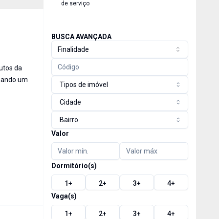
de serviço
BUSCA AVANÇADA
Finalidade
nutos da
onando um
Tipos de imóvel
Cidade
Bairro
Valor
Dormitório(s)
1
+
2
+
3
+
4
+
Vaga(s)
1
+
2
+
3
+
4
+