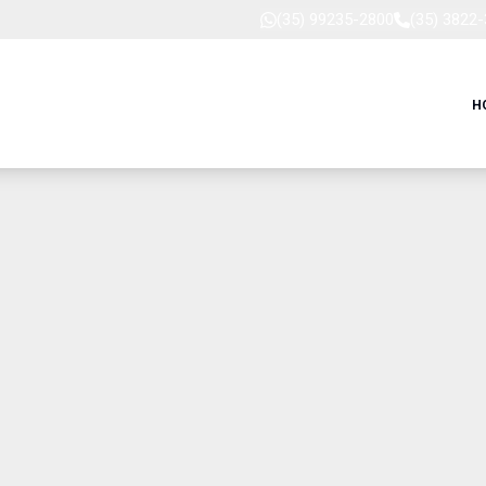
(35) 99235-2800
(35) 3822
H