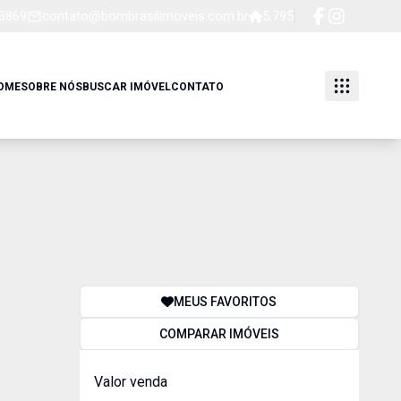
-3869
contato@bombrasilimoveis.com.br
5.795
OME
SOBRE NÓS
BUSCAR IMÓVEL
CONTATO
MEUS FAVORITOS
COMPARAR IMÓVEIS
Valor venda