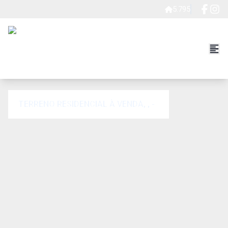
5.795
TERRENO RESIDENCIAL À VENDA, , - .