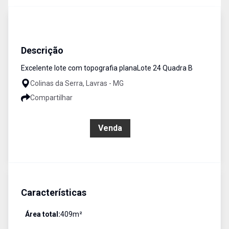
Terreno
Venda
Cód:
TE0056
Descrição
Excelente lote com topografia planaLote 24 Quadra B
Colinas da Serra, Lavras - MG
Compartilhar
R$ 168.000,00
Venda
Características
Área total:
409
m²