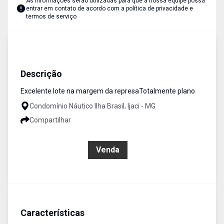
As informações serão utilizadas para que a nossa equipe possa
entrar em contato de acordo com a
política de privacidade e
termos de serviço
Terreno
Venda
Cód:
TE0070
Descrição
Excelente lote na margem da represaTotalmente plano
Condomínio Náutico Ilha Brasil, Ijaci - MG
Compartilhar
R$ 450.000,00
Venda
Características