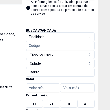
As informações serão utilizadas para que a
nossa equipe possa entrar em contato de
acordo com a
política de privacidade e termos
de serviço
BUSCA AVANÇADA
da cidade,
Finalidade
es.
Tipos de imóvel
Cidade
Bairro
Valor
Desfrute
Dormitório(s)
1
+
2
+
3
+
4
+