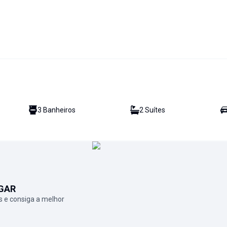
3
Banheiro
s
2
Suíte
s
GAR
 e consiga a melhor