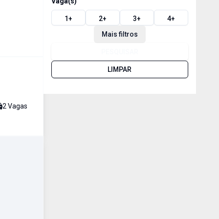
Vaga(s)
1
+
2
+
3
+
4
+
Mais filtros
PESQUISAR
LIMPAR
2
Vaga
s