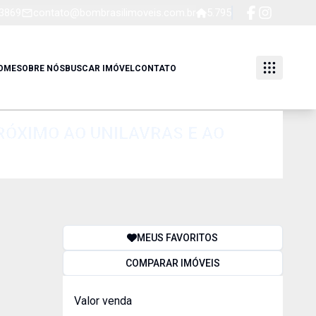
-3869
contato@bombrasilimoveis.com.br
5.795
OME
SOBRE NÓS
BUSCAR IMÓVEL
CONTATO
RÓXIMO AO UNILAVRAS E AO
MEUS FAVORITOS
COMPARAR IMÓVEIS
Valor venda