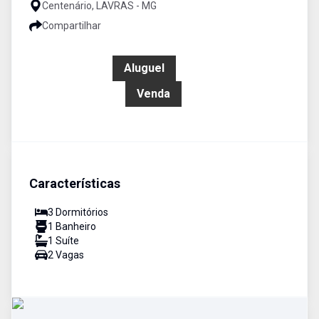
Centenário, LAVRAS - MG
Compartilhar
R$ 2.800,00
Aluguel
R$ 800.000,00
Venda
Características
3
Dormitório
s
1
Banheiro
1
Suíte
2
Vaga
s